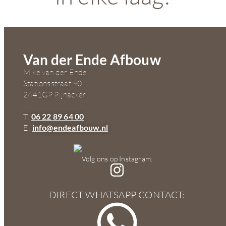
Van der Ende Afbouw
Mike van der Ende
Stationsstraat 90
2641GP Pijnacker
T:
06 22 89 64 00
E:
info@endeafbouw.nl
Volg ons op Instagram:
DIRECT WHATSAPP CONTACT: